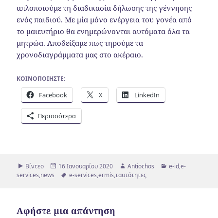
απλοποιούμε τη διαδικασία δήλωσης της γέννησης
ενός παιδιού. Με μία μόνο ενέργεια του γονέα από
το μαιευτήριο θα ενημερώνονται αυτόματα όλα τα
μητρώα. Αποδείξαμε πως τηρούμε τα
χρονοδιαγράμματα μας στο ακέραιο.
ΚΟΙΝΟΠΟΙΉΣΤΕ:
Facebook
X
LinkedIn
Περισσότερα
Μορφή
Δημοσιεύτηκε
Συντάκτης
Κατηγορίες
Βίντεο
16 Ιανουαρίου 2020
Antiochos
e-id
,
e-
την
Ετικέτες
services
,
news
e-services
,
ermis
,
ταυτότητες
Αφήστε μια απάντηση