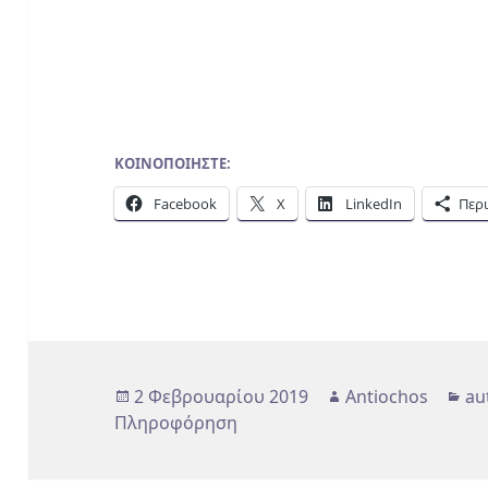
ΚΟΙΝΟΠΟΙΉΣΤΕ:
Facebook
X
LinkedIn
Περ
Δημοσιεύτηκε
Συντάκτης
Κα
2 Φεβρουαρίου 2019
Antiochos
au
την
Πληροφόρηση