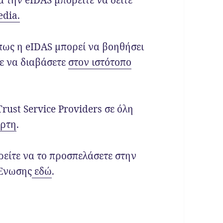
 την eIDAS μπορείτε να δείτε
edia.
πως η eIDAS μπορεί να βοηθήσει
τε να διαβάσετε
στον ιστότοπο
rust Service Providers σε όλη
άρτη
.
ρείτε να το προσπελάσετε στην
 Ένωσης
εδώ
.