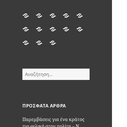
Αρχική
Διοικητική
Ηλεκτρονικές
ΗΔΙΚΑ
e-
πληροφόρηση
υπηρεσίες
ΕΦΚΑ
Αστική
Ανεξάρτητη
Γενική
Μεταφορές
Δικαστήρια
κατάσταση
Αρχή
Γραμματεία
Πολιτική
Αποποίηση
Επικοινωνία
Δημοσίων
Διαχείρισης
απορρήτου
ευθυνών
Εσόδων
Χρέους
Αναζήτηση
για:
ΠΡΌΣΦΑΤΑ ΆΡΘΡΑ
Παρεμβάσεις για ένα κράτος
πιο φιλικό στον πολίτη – Ν.