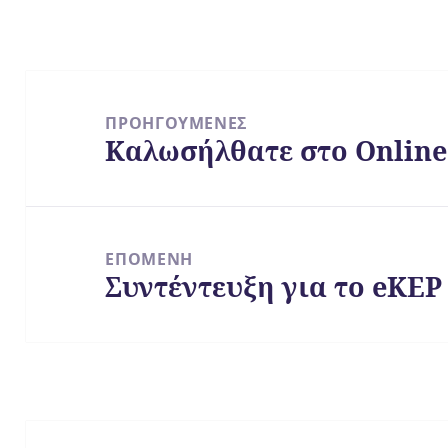
Πλοήγηση
άρθρων
ΠΡΟΗΓΟΎΜΕΝΕΣ
Καλωσήλθατε στο Onlin
Προηγούμενο
άρθρο:
ΕΠΌΜΕΝΗ
Συντέντευξη για το eKEP
Επόμενο
άρθρο: