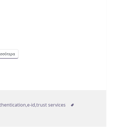
ισσότερα
τηγορίες
Ετικέτες
thentication
,
e-id
,
trust services