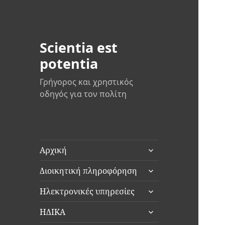
Scientia est
potentia
Γρήγορος και χρηστικός
οδηγός για τον πολίτη
επέκταση
Αρχική
του
επέκταση
μενού
Διοικητική πληροφόρηση
του
απόγονος
επέκταση
μενού
Ηλεκτρονικές υπηρεσίες
του
απόγονος
επέκταση
μενού
ΗΔΙΚΑ
του
απόγονος