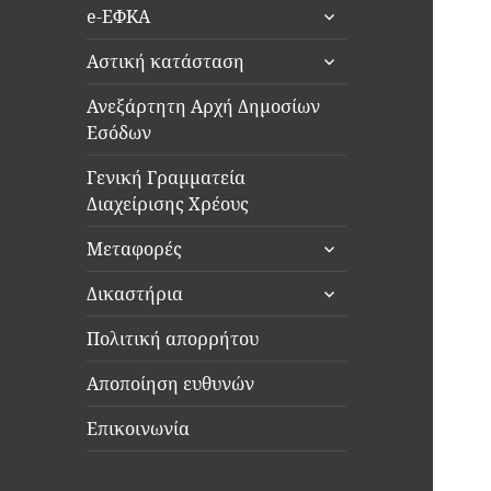
επέκταση
μενού
e-ΕΦΚΑ
του
απόγονος
επέκταση
μενού
Αστική κατάσταση
του
απόγονος
μενού
Ανεξάρτητη Αρχή Δημοσίων
απόγονος
Εσόδων
Γενική Γραμματεία
Διαχείρισης Χρέους
επέκταση
Μεταφορές
του
επέκταση
μενού
Δικαστήρια
του
απόγονος
μενού
Πολιτική απορρήτου
απόγονος
Αποποίηση ευθυνών
Επικοινωνία