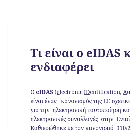
Τι είναι ο eIDAS 
ενδιαφέρει
Ο
eIDAS
(
e
lectronic
ID
entification,
A
u
είναι ένας
κανονισμός της ΕΕ
σχετικ
για την
ηλεκτρονική ταυτοποίηση
κα
ηλεκτρονικές συναλλαγές
στην
Ενια
Καθιερώθηκε με τον κανονισμό 910/2