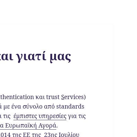
και γιατί μας
thentication και trust
S
ervices)
ά με ένα σύνολο από standards
ι τις
έμπιστες υπηρεσίες
για τις
ία Ευρωπαϊκή Αγορά
.
014 της ΕΕ της 23ης Ιουλίου